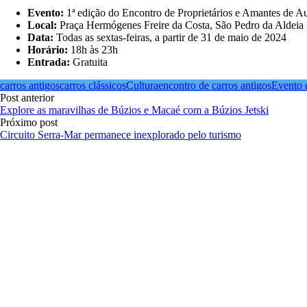
Evento:
1ª edição do Encontro de Proprietários e Amantes de
Local:
Praça Hermógenes Freire da Costa, São Pedro da Aldeia
Data:
Todas as sextas-feiras, a partir de 31 de maio de 2024
Horário:
18h às 23h
Entrada:
Gratuita
carros antigos
carros clássicos
Cultura
encontro de carros antigos
Evento d
Post anterior
Explore as maravilhas de Búzios e Macaé com a Búzios Jetski
Próximo post
Circuito Serra-Mar permanece inexplorado pelo turismo