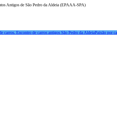
 Autos Antigos de São Pedro da Aldeia (EPAAA-SPA)
e carros. Encontro de carros antigos São Pedro da Aldeia
Paixão por ca