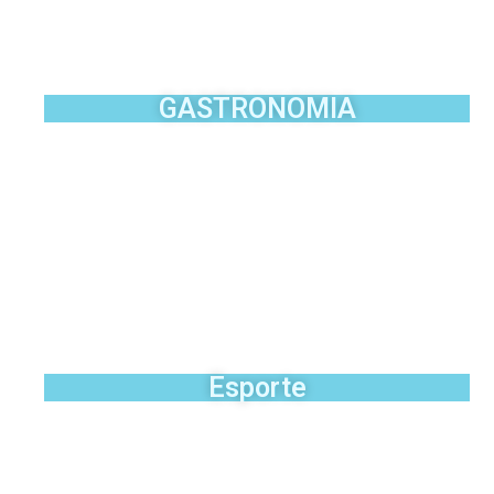
Cabo Frio lidera crescimento no iFood
entre as cidades da região com alta de
23% no primeiro semestre
GASTRONOMIA
Festival de Mariscos e Crustáceos de
Cabo Frio agita a Praia do Peró neste
fim de semana
Divulgadas as atrações internacionais
do Araruama Wine & Jazz Festival 2026
Esporte
Arraial do Cabo recebe 6º Circuito
Cervejeiro de Corrida na Praia Grande no