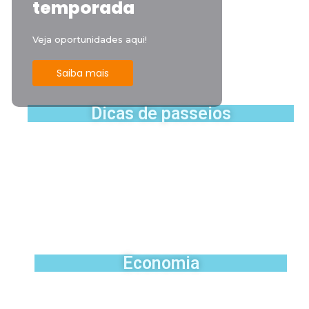
temporada
Veja oportunidades aqui!
Saiba mais
Dicas de passeios
O que fazer na Região dos Lagos: dicas
de viagem
Voos panorâmicos nas cidades da
Região dos Lagos: uma experiência
inesquecível
Economia