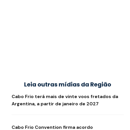
dia 1º de agosto
Búzios Sailing Week 2026: cidade recebe
campeonato da Classe Optimist a partir
desta sexta (17)
Búzios abre inscrições para a
Paralimpíada 2026 e celebra a inclusão
no esporte
Leia outras mídias da Região
Cabo Frio terá mais de vinte voos fretados da
Argentina, a partir de janeiro de 2027
Cabo Frio Convention firma acordo