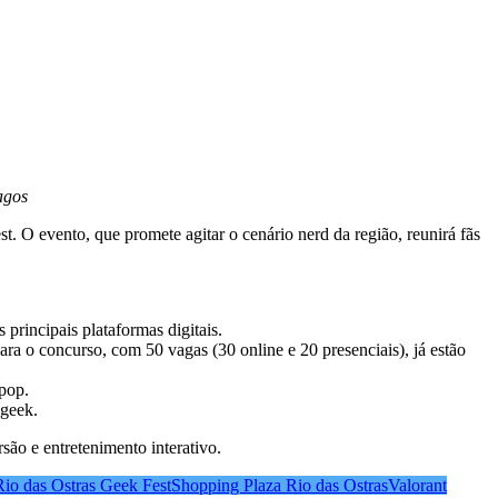
agos
. O evento, que promete agitar o cenário nerd da região, reunirá fãs
principais plataformas digitais.
ara o concurso, com 50 vagas (30 online e 20 presenciais), já estão
pop.
 geek.
ão e entretenimento interativo.
Rio das Ostras Geek Fest
Shopping Plaza Rio das Ostras
Valorant