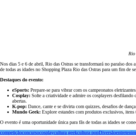
Rio
Nos dias 5 e 6 de abril, Rio das Ostras se transformará no paraíso dos
de todas as idades no Shopping Plaza Rio das Ostras para um fim de s
Destaques do evento:
eSports:
Prepare-se para vibrar com os campeonatos eletrizantes
Cosplay:
Solte a criatividade e admire os cosplayers desfilando 
abertas.
K-pop:
Dance, cante e se divirta com quizzes, desafios de danç
Mundo Geek:
Explore estandes com produtos exclusivos, itens 
O evento é uma oportunidade única para fãs de todas as idades se cone
competição
concurso
cosplay
cultura geek
cultura pop
Diversão
entreteni