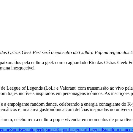
 das Ostras Geek Fest será o epicentro da Cultura Pop na região dos l
 apaixonados pela cultura geek com o aguardado Rio das Ostras Geek Fest
emana inesquecível.
 de League of Legends (LoL) e Valorant, com transmissão ao vivo pelas 
com trajes incríveis inspirados em personagens icônicos. As inscrições p
a e a empolgante random dance, celebrando a energia contagiante do K-
temáticos e uma área gastronômica com delícias inspiradas no universo
ctarem, celebrarem a cultura pop e vivenciarem momentos de pura divers
mento
eSports
evento geek
games
K-pop
League of Legends
random dance