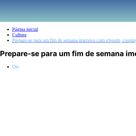
Página inicial
Cultura
Prepare-se para um fim de semana imersivo com eSports, cospla
Prepare-se para um fim de semana ime
On: