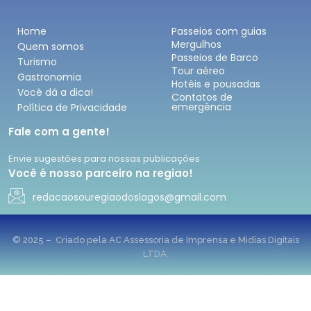
Home
Passeios com guias
Mergulhos
Quem somos
Passeios de Barco
Turismo
Tour aéreo
Gastronomia
Hotéis e pousadas
Você dá a dica!
Contatos de
emergência
Política de Privacidade
Fale com a gente!
Envie sugestões para nossas publicações
Você é nosso parceiro na regiao!
redacaosouregiaodoslagos@gmail.com
© 2025 – Criado pela AC Assessoria de Imprensa e Midias Digitais
LTDA.