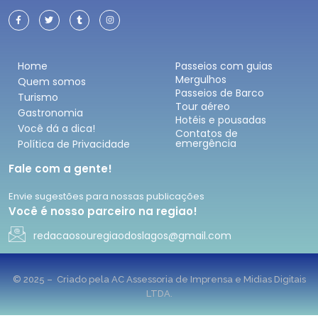
Home
Passeios com guias
Mergulhos
Quem somos
Passeios de Barco
Turismo
Tour aéreo
Gastronomia
Hotéis e pousadas
Você dá a dica!
Contatos de
emergência
Política de Privacidade
Fale com a gente!
Envie sugestões para nossas publicações
Você é nosso parceiro na regiao!
redacaosouregiaodoslagos@gmail.com
© 2025 – Criado pela AC Assessoria de Imprensa e Midias Digitais
LTDA.