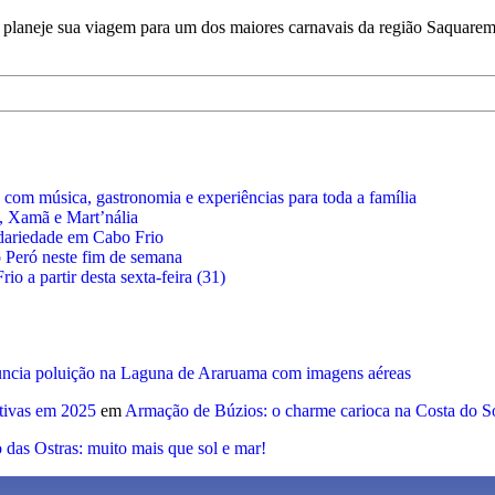
laneje sua viagem para um dos maiores carnavais da região Saquarema
com música, gastronomia e experiências para toda a família
, Xamã e Mart’nália
dariedade em Cabo Frio
o Peró neste fim de semana
o a partir desta sexta-feira (31)
uncia poluição na Laguna de Araruama com imagens aéreas
rtivas em 2025
em
Armação de Búzios: o charme carioca na Costa do S
 das Ostras: muito mais que sol e mar!