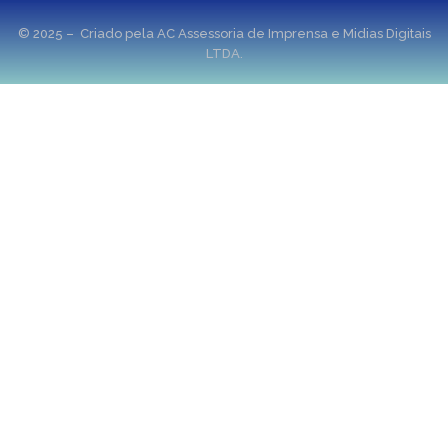
© 2025 – Criado pela AC Assessoria de Imprensa e Midias Digitais
LTDA.