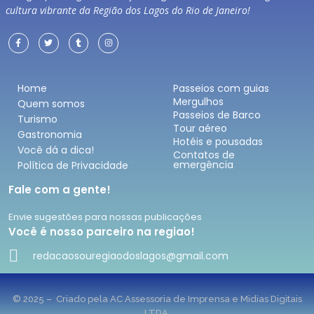
cultura vibrante da Região dos Lagos do Rio de Janeiro!
Home
Passeios com guias
Mergulhos
Quem somos
Passeios de Barco
Turismo
Tour aéreo
Gastronomia
Hotéis e pousadas
Você dá a dica!
Contatos de
emergência
Política de Privacidade
Fale com a gente!
Envie sugestões para nossas publicações
Você é nosso parceiro na regiao!
redacaosouregiaodoslagos@gmail.com
© 2025 – Criado pela AC Assessoria de Imprensa e Midias Digitais
LTDA.