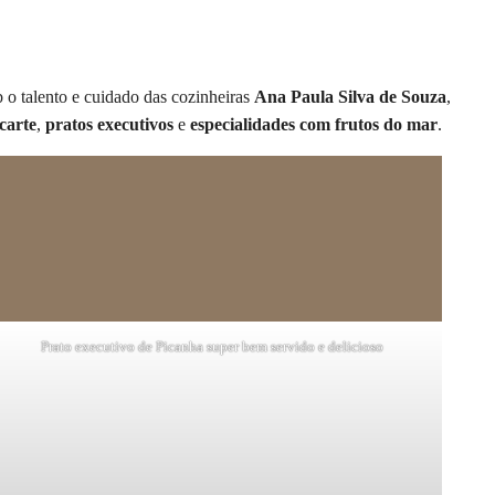
 o talento e cuidado das cozinheiras
Ana Paula Silva de Souza
,
carte
,
pratos executivos
e
especialidades com frutos do mar
.
Prato executivo de Picanha super bem servido e delicioso