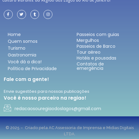
Home
Passeios com guias
Mergulhos
Quem somos
Passeios de Barco
Turismo
Tour aéreo
Gastronomia
Hotéis e pousadas
Você dá a dica!
Contatos de
emergência
Política de Privacidade
Fale com a gente!
Envie sugestões para nossas publicações
Você é nosso parceiro na regiao!
redacaosouregiaodoslagos@gmail.com
© 2025 – Criado pela AC Assessoria de Imprensa e Midias Digitais
LTDA.