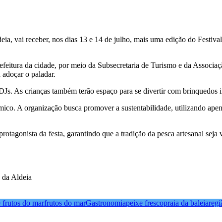
deia, vai receber, nos dias 13 e 14 de julho, mais uma edição do Festiv
efeitura da cidade, por meio da Subsecretaria de Turismo e da Associaç
 adoçar o paladar.
Js. As crianças também terão espaço para se divertir com brinquedos i
mico. A organização busca promover a sustentabilidade, utilizando a
rotagonista da festa, garantindo que a tradição da pesca artesanal seja
 da Aldeia
e frutos do mar
frutos do mar
Gastronomia
peixe fresco
praia da baleia
regi