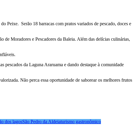
al do Peixe. Serão 18 barracas com pratos variados de pescado, doces e
ão de Moradores e Pescadores da Baleia. Além das delícias culinárias,
nfláveis.
penas pescados da Laguna Araruama e dando destaque à comunidade
 valorizada. Não perca essa oportunidade de saborear os melhores frutos
ão dos lagos
São Pedro da Aldeia
turismo gastronômico