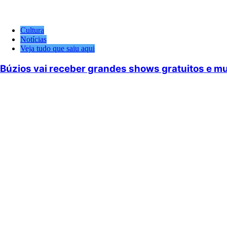
Cultura
Notícias
Veja tudo que saiu aqui
Búzios vai receber grandes shows gratuitos e mui