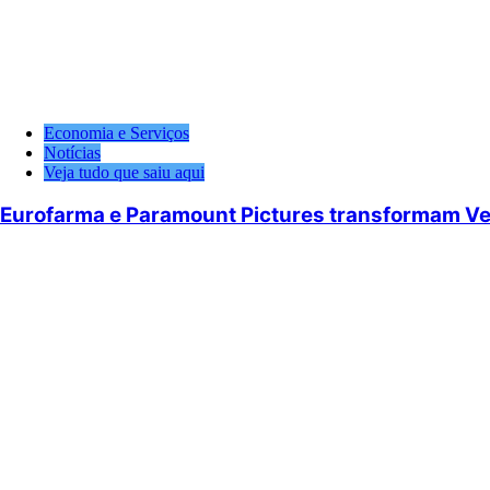
Economia e Serviços
Notícias
Veja tudo que saiu aqui
Eurofarma e Paramount Pictures transformam Ven