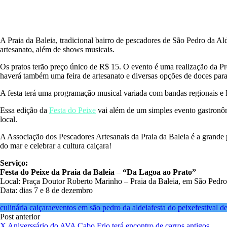
A Praia da Baleia, tradicional bairro de pescadores de São Pedro da Al
artesanato, além de shows musicais.
Os pratos terão preço único de R$ 15. O evento é uma realização da Pr
haverá também uma feira de artesanato e diversas opções de doces para
A festa terá uma programação musical variada com bandas regionais e D
Essa edição da
Festa do Peixe
vai além de um simples evento gastronô
local.
A Associação dos Pescadores Artesanais da Praia da Baleia é a grande p
do mar e celebrar a cultura caiçara!
Serviço:
Festa do Peixe da Praia da Baleia
–
“Da Lagoa ao Prato”
Local: Praça Doutor Roberto Marinho – Praia da Baleia, em São Pedro
Data: dias 7 e 8 de dezembro
culinária caiçara
eventos em são pedro da aldeia
festa do peixe
festival d
Post anterior
X Aniverssário do AVA Cabo Frio terá encontro de carros antigos