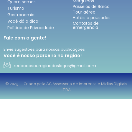
Mergulhos
Quem somos
Passeios de Barco
Turismo
Tour aéreo
Gastronomia
Hotéis e pousadas
Você dá a dica!
Contatos de
emergência
Política de Privacidade
Fale com a gente!
Envie sugestões para nossas publicações
Você é nosso parceiro na regiao!
redacaosouregiaodoslagos@gmail.com
© 2025 – Criado pela AC Assessoria de Imprensa e Midias Digitais
LTDA.