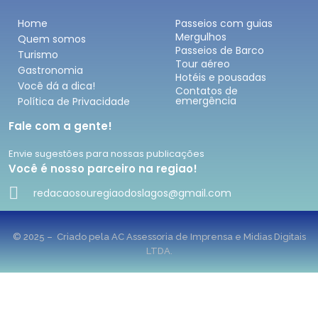
Home
Passeios com guias
Mergulhos
Quem somos
Passeios de Barco
Turismo
Tour aéreo
Gastronomia
Hotéis e pousadas
Você dá a dica!
Contatos de
emergência
Política de Privacidade
Fale com a gente!
Envie sugestões para nossas publicações
Você é nosso parceiro na regiao!
redacaosouregiaodoslagos@gmail.com
© 2025 – Criado pela AC Assessoria de Imprensa e Midias Digitais
LTDA.