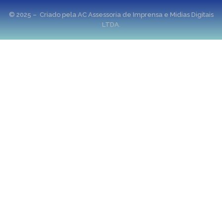
© 2025 – Criado pela AC Assessoria de Imprensa e Midias Digitais
LTDA.