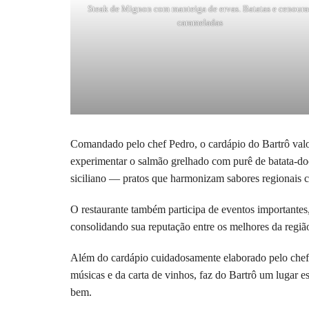
Steak de Mignon com manteiga de ervas. Batatas e cenoura
carameladas
Comandado pelo chef Pedro, o cardápio do Bartrô valori
experimentar o salmão grelhado com purê de batata-do
siciliano — pratos que harmonizam sabores regionais 
O restaurante também participa de eventos importantes
consolidando sua reputação entre os melhores da regiã
Além do cardápio cuidadosamente elaborado pelo chef 
músicas e da carta de vinhos, faz do Bartrô um lugar e
bem.