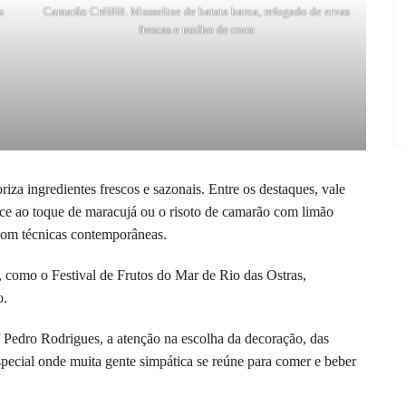
s
Camarão Crélêlê. Musseline de batata baroa, refogado de ervas
frescas e molho de coco
za ingredientes frescos e sazonais. Entre os destaques, vale
ce ao toque de maracujá ou o risoto de camarão com limão
com técnicas contemporâneas.
, como o Festival de Frutos do Mar de Rio das Ostras,
o.
Pedro Rodrigues, a atenção na escolha da decoração, das
special onde muita gente simpática se reúne para comer e beber