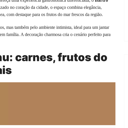
ereça uma experiência gastronômica diferenciada, o
Bartrô
izado no coração da cidade, o espaço combina elegância,
nea, com destaque para os frutos do mar frescos da região.
os, mas também pelo ambiente intimista, ideal para um jantar
m família. A decoração charmosa cria o cenário perfeito para
: carnes, frutos do
ais