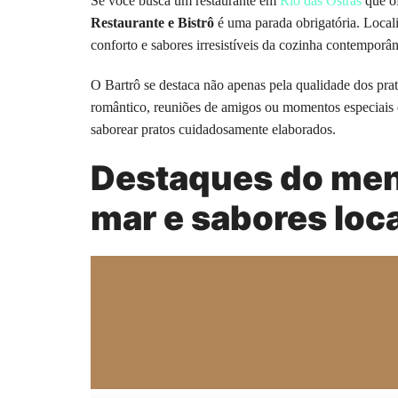
Se você busca um restaurante em
Rio das Ostras
que of
Restaurante e Bistrô
é uma parada obrigatória. Local
conforto e sabores irresistíveis da cozinha contemporâ
O Bartrô se destaca não apenas pela qualidade dos prat
romântico, reuniões de amigos ou momentos especiais e
saborear pratos cuidadosamente elaborados.
Destaques do menu
mar e sabores loc