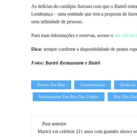
As delícias do cardápio fizeram com que o Bartrô entr
Lembrança – uma entidade que tem a proposta de fazer
uma infinidade de pessoas.
Para mais informações e reservas, acesse o
site oficial
Dica:
sempre confirme a disponibilidade de pratos espec
Fotos: Bartrô Restaurante e Bistrô
Frutos Do Mar
Gastronomia
Notícias
Restaurante Em Rio Das Ostras
Rio Das Ost
Post anterior
Maricá vai celebrar 211 anos com grandes shows 