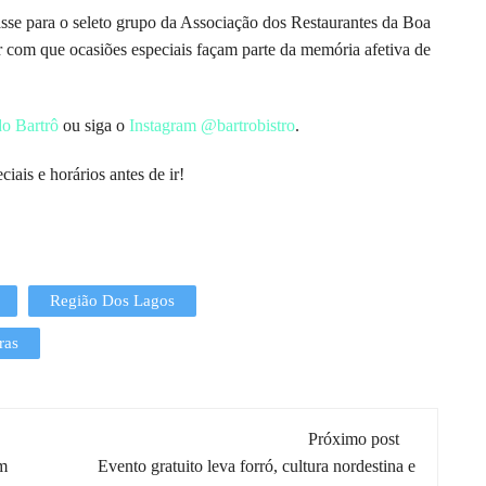
asse para o seleto grupo da Associação dos Restaurantes da Boa
 com que ocasiões especiais façam parte da memória afetiva de
 do Bartrô
ou siga o
Instagram @bartrobistro
.
iais e horários antes de ir!
Região Dos Lagos
ras
Próximo post
em
Evento gratuito leva forró, cultura nordestina e