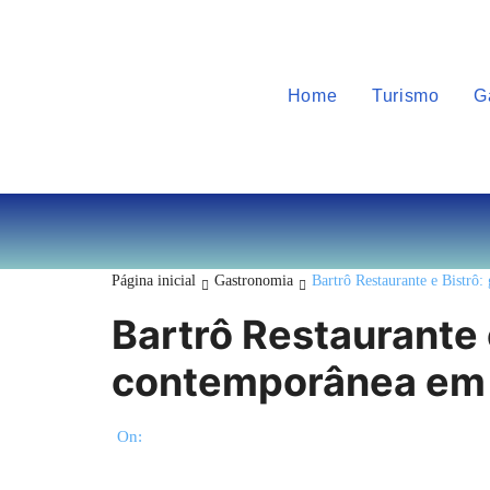
Home
Turismo
G
Página inicial
Gastronomia
Bartrô Restaurante e Bistrô
Bartrô Restaurante 
contemporânea em 
On: