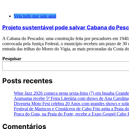
Veja tudo que saiu aqui
Projeto sustentável pode salvar Cabana do Pesc
A Cabana do Pescador, uma construção feita por pescadores em 1940, 
convocada pela Justiça Federal, o município recebeu um prazo de 30 d
entrada das trilhas do Morro do Vigia, as mais procuradas da Costa do
Pesquisar
Posts recentes
Wine Jazz 2026 começa nesta sexta-feira (7) em Iguaba Grande 
Araruama recebe 5ª Feira Literária com shows de Ana Carolina
Diveneta Moto Fest celebra 20 Anos com grandes shows e soli
Festival de Mariscos e Crustáceos de Cabo Frio agita a Praia d
Praça do Guta, na Praia do Forte, recebe a Expo Gospel Cabo Fri
Comentários