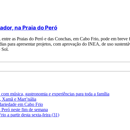
ador, na Praia do Peró
entre as Praias do Peró e das Conchas, em Cabo Frio, pode em breve fi
ias para apresentar projetos, com aprovação do INEA, de uso sustentável
 Sol.
com música, gastronomia e experiências para toda a família
, Xamã e Mart’nália
dariedade em Cabo Frio
o Peró neste fim de semana
o a partir desta sexta-feira (31)