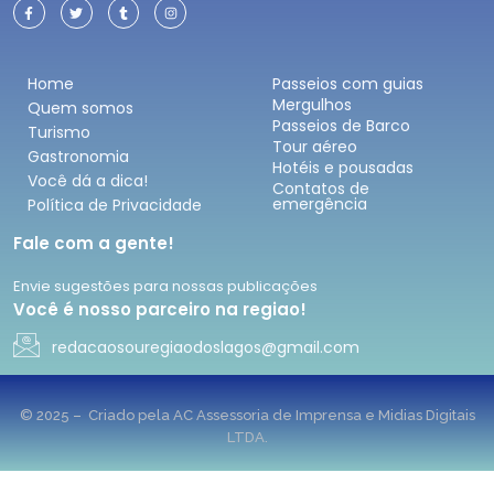
Home
Passeios com guias
Mergulhos
Quem somos
Passeios de Barco
Turismo
Tour aéreo
Gastronomia
Hotéis e pousadas
Você dá a dica!
Contatos de
emergência
Política de Privacidade
Fale com a gente!
Envie sugestões para nossas publicações
Você é nosso parceiro na regiao!
redacaosouregiaodoslagos@gmail.com
© 2025 – Criado pela AC Assessoria de Imprensa e Midias Digitais
LTDA.