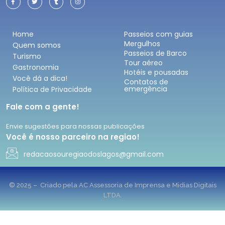
Home
Passeios com guias
Mergulhos
Quem somos
Passeios de Barco
Turismo
Tour aéreo
Gastronomia
Hotéis e pousadas
Você dá a dica!
Contatos de
emergência
Política de Privacidade
Fale com a gente!
Envie sugestões para nossas publicações
Você é nosso parceiro na regiao!
redacaosouregiaodoslagos@gmail.com
© 2025 – Criado pela AC Assessoria de Imprensa e Midias Digitais
LTDA.