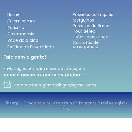
Home
Passeios com guias
Mergulhos
Quem somos
Passeios de Barco
Turismo
Tour aéreo
Gastronomia
Hotéis e pousadas
Você dá a dica!
Contatos de
emergência
Política de Privacidade
Fale com a gente!
Envie sugestões para nossas publicações
Você é nosso parceiro na regiao!
redacaosouregiaodoslagos@gmail.com
© 2025 – Criado pela AC Assessoria de Imprensa e Midias Digitais
LTDA.