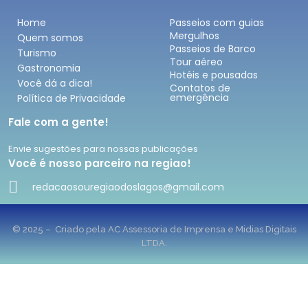
Home
Passeios com guias
Mergulhos
Quem somos
Passeios de Barco
Turismo
Tour aéreo
Gastronomia
Hotéis e pousadas
Você dá a dica!
Contatos de
emergência
Política de Privacidade
Fale com a gente!
Envie sugestões para nossas publicações
Você é nosso parceiro na regiao!
redacaosouregiaodoslagos@gmail.com
© 2025 – Criado pela AC Assessoria de Imprensa e Midias Digitais
LTDA.