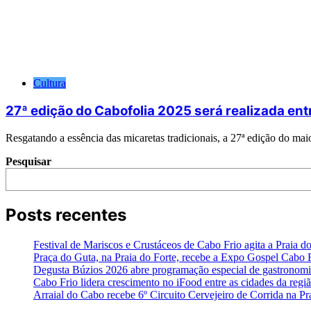
Cultura
27ª edição do Cabofolia 2025 será realizada entr
Resgatando a essência das micaretas tradicionais, a 27ª edição do m
Pesquisar
Posts recentes
Festival de Mariscos e Crustáceos de Cabo Frio agita a Praia d
Praça do Guta, na Praia do Forte, recebe a Expo Gospel Cabo Fri
Degusta Búzios 2026 abre programação especial de gastronomia
Cabo Frio lidera crescimento no iFood entre as cidades da reg
Arraial do Cabo recebe 6º Circuito Cervejeiro de Corrida na Pr