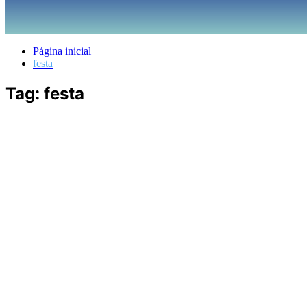
Página inicial
festa
Tag:
festa