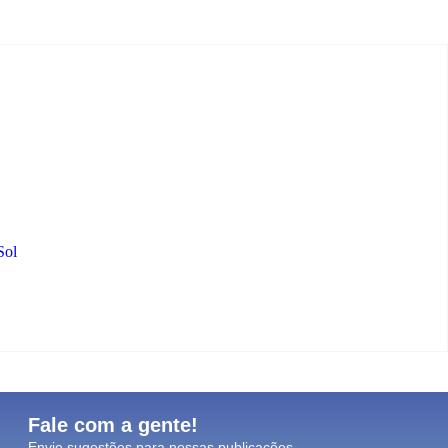
Sol
Fale com a gente!
Envie sugestões para nossas publicações