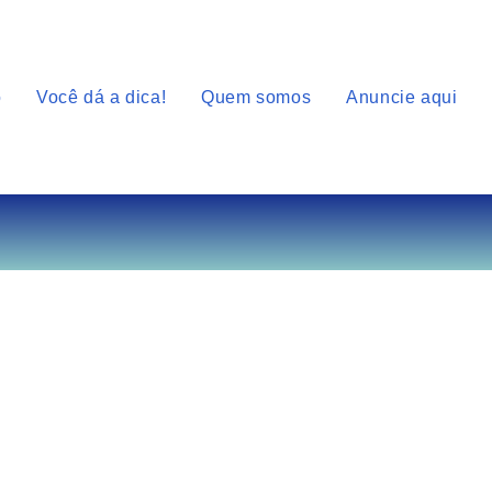
o
Você dá a dica!
Quem somos
Anuncie aqui