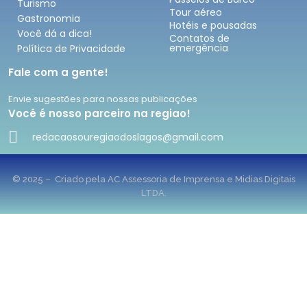
Turismo
Tour aéreo
Gastronomia
Hotéis e pousadas
Você dá a dica!
Contatos de
emergência
Política de Privacidade
Fale com a gente!
Envie sugestões para nossas publicações
Você é nosso parceiro na regiao!
redacaosouregiaodoslagos@gmail.com
© 2025 – Criado pela AC Assessoria de Imprensa e Midias Digitais
LTDA.