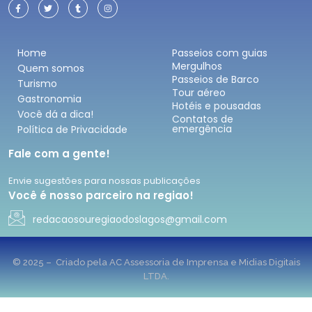
Home
Passeios com guias
Mergulhos
Quem somos
Passeios de Barco
Turismo
Tour aéreo
Gastronomia
Hotéis e pousadas
Você dá a dica!
Contatos de
emergência
Política de Privacidade
Fale com a gente!
Envie sugestões para nossas publicações
Você é nosso parceiro na regiao!
redacaosouregiaodoslagos@gmail.com
© 2025 – Criado pela AC Assessoria de Imprensa e Midias Digitais
LTDA.