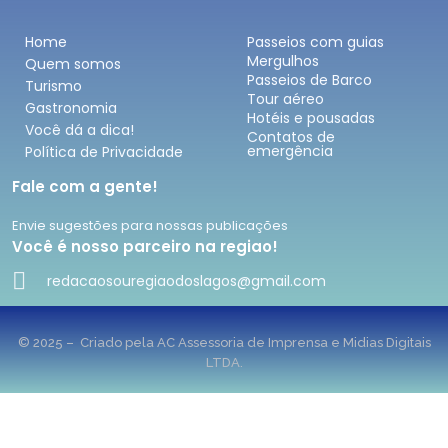
Home
Passeios com guias
Mergulhos
Quem somos
Passeios de Barco
Turismo
Tour aéreo
Gastronomia
Hotéis e pousadas
Você dá a dica!
Contatos de
emergência
Política de Privacidade
Fale com a gente!
Envie sugestões para nossas publicações
Você é nosso parceiro na regiao!
redacaosouregiaodoslagos@gmail.com
© 2025 – Criado pela AC Assessoria de Imprensa e Midias Digitais
LTDA.